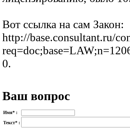
Вот ссылка на сам Закон:
http://base.consultant.ru/co
req=doc;base=LAW;n=1206
0.
Ваш вопрос
Имя* :
Текст* :