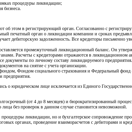
рамках процедуры ликвидации;
я бизнеса.
т об этом в регистрирующий орган. Согласованно с регистрир
ный печатный орган о ликвидации компании и сроках предъявлен
лучает дебиторскую задолженность. Все кредиторы письменно у
, составляется промежуточный ликвидационный баланс. Он утве
ганами. Расчеты с кредиторами отражаются в ликвидационном акте
все документы по личному составу ликвидируемого предприятия
окументов на снятие с учета организации.
ондом, Фондом социального страхования и Федеральный фонд о
и предприятия.
ись о юридическом лице исключается из Единого Государственно
олгосрочный (от 4 до 8 месяцев) и бюрократизированный процесс
лица без проверок в данном случае становится невозможной.
й процедуры ликвидации, но и бухгалтерское сопровождение пр
говых органах, проведение взаиморасчетов с дебиторами и кред