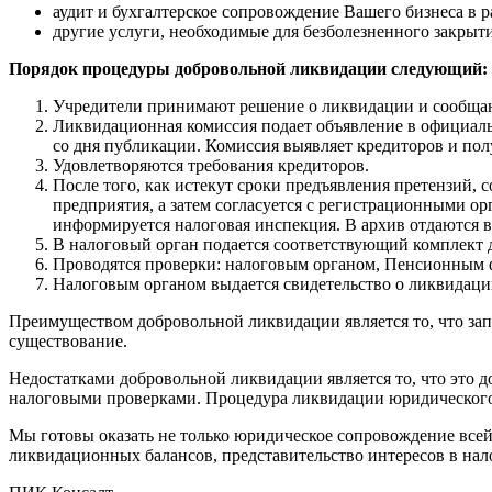
аудит и бухгалтерское сопровождение Вашего бизнеса в 
другие услуги, необходимые для безболезненного закрыти
Порядок процедуры добровольной ликвидации следующий:
Учредители принимают решение о ликвидации и сообщаю
Ликвидационная комиссия подает объявление в официаль
со дня публикации. Комиссия выявляет кредиторов и по
Удовлетворяются требования кредиторов.
После того, как истекут сроки предъявления претензий
предприятия, а затем согласуется с регистрационными ор
информируется налоговая инспекция. В архив отдаются 
В налоговый орган подается соответствующий комплект д
Проводятся проверки: налоговым органом, Пенсионным ф
Налоговым органом выдается свидетельство о ликвидаци
Преимуществом добровольной ликвидации является то, что зап
существование.
Недостатками добровольной ликвидации является то, что это д
налоговыми проверками. Процедура ликвидации юридического 
Мы готовы оказать не только юридическое сопровождение все
ликвидационных балансов, представительство интересов в нало